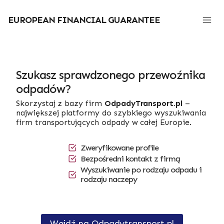
Przejdź
do
EUROPEAN FINANCIAL GUARANTEE
treści
Szukasz sprawdzonego przewoźnika
odpadów?
Skorzystaj z bazy firm
OdpadyTransport.pl
–
największej platformy do szybkiego wyszukiwania
firm transportujących odpady w całej Europie.
Zweryfikowane profile
Bezpośredni kontakt z firmą
Wyszukiwanie po rodzaju odpadu i
rodzaju naczepy
Wejdź na Odpadytransport.pl