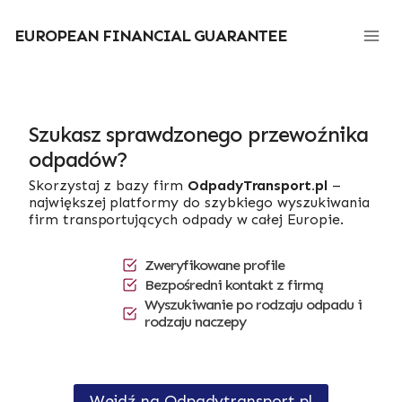
Przejdź
do
EUROPEAN FINANCIAL GUARANTEE
treści
Szukasz sprawdzonego przewoźnika
odpadów?
Skorzystaj z bazy firm
OdpadyTransport.pl
–
największej platformy do szybkiego wyszukiwania
firm transportujących odpady w całej Europie.
Zweryfikowane profile
Bezpośredni kontakt z firmą
Wyszukiwanie po rodzaju odpadu i
rodzaju naczepy
Wejdź na Odpadytransport.pl