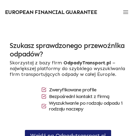
Przejdź
do
EUROPEAN FINANCIAL GUARANTEE
treści
Szukasz sprawdzonego przewoźnika
odpadów?
Skorzystaj z bazy firm
OdpadyTransport.pl
–
największej platformy do szybkiego wyszukiwania
firm transportujących odpady w całej Europie.
Zweryfikowane profile
Bezpośredni kontakt z firmą
Wyszukiwanie po rodzaju odpadu i
rodzaju naczepy
Wejdź na Odpadytransport.pl