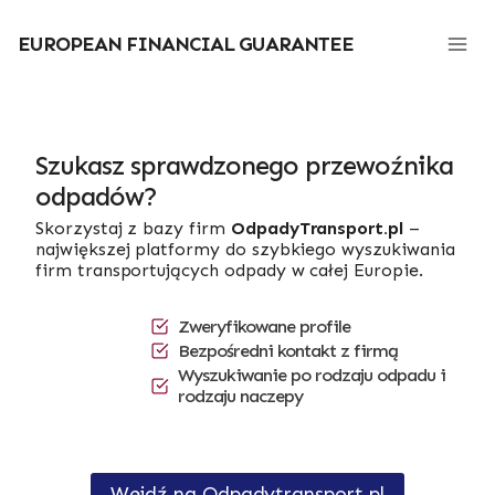
Przejdź
do
EUROPEAN FINANCIAL GUARANTEE
treści
Szukasz sprawdzonego przewoźnika
odpadów?
Skorzystaj z bazy firm
OdpadyTransport.pl
–
największej platformy do szybkiego wyszukiwania
firm transportujących odpady w całej Europie.
Zweryfikowane profile
Bezpośredni kontakt z firmą
Wyszukiwanie po rodzaju odpadu i
rodzaju naczepy
Wejdź na Odpadytransport.pl