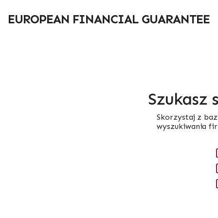
Przejdź
do
EUROPEAN FINANCIAL GUARANTEE
treści
Szukasz 
Skorzystaj z baz
wyszukiwania fi