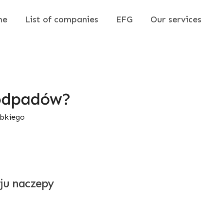
me
List of companies
EFG
Our services
 odpadów?
ybkiego
ju naczepy