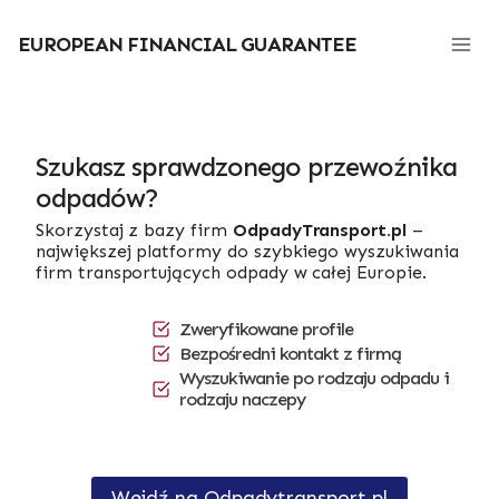
Przejdź
do
EUROPEAN FINANCIAL GUARANTEE
treści
Szukasz sprawdzonego przewoźnika
odpadów?
Skorzystaj z bazy firm
OdpadyTransport.pl
–
największej platformy do szybkiego wyszukiwania
firm transportujących odpady w całej Europie.
Zweryfikowane profile
Bezpośredni kontakt z firmą
Wyszukiwanie po rodzaju odpadu i
rodzaju naczepy
Wejdź na Odpadytransport.pl