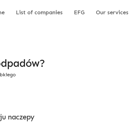
me
List of companies
EFG
Our services
 odpadów?
ybkiego
ju naczepy