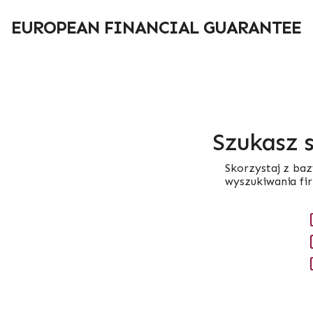
Przejdź
do
EUROPEAN FINANCIAL GUARANTEE
treści
Szukasz 
Skorzystaj z baz
wyszukiwania fi