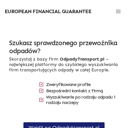
Przejdź
do
EUROPEAN FINANCIAL GUARANTEE
treści
Szukasz sprawdzonego przewoźnika
odpadów?
Skorzystaj z bazy firm
OdpadyTransport.pl
–
największej platformy do szybkiego wyszukiwania
firm transportujących odpady w całej Europie.
Zweryfikowane profile
Bezpośredni kontakt z firmą
Wyszukiwanie po rodzaju odpadu i
rodzaju naczepy
Wejdź na Odpadytransport.pl