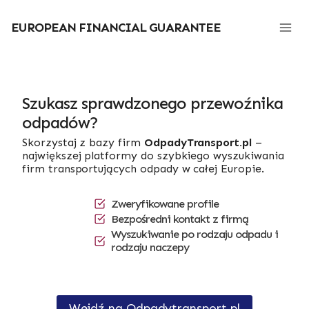
Przejdź
do
EUROPEAN FINANCIAL GUARANTEE
treści
Szukasz sprawdzonego przewoźnika
odpadów?
Skorzystaj z bazy firm
OdpadyTransport.pl
–
największej platformy do szybkiego wyszukiwania
firm transportujących odpady w całej Europie.
Zweryfikowane profile
Bezpośredni kontakt z firmą
Wyszukiwanie po rodzaju odpadu i
rodzaju naczepy
Wejdź na Odpadytransport.pl