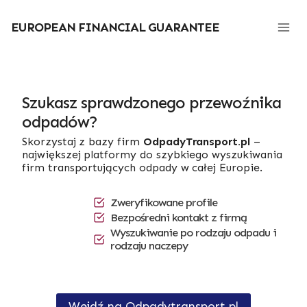
Przejdź
do
EUROPEAN FINANCIAL GUARANTEE
treści
Szukasz sprawdzonego przewoźnika
odpadów?
Skorzystaj z bazy firm
OdpadyTransport.pl
–
największej platformy do szybkiego wyszukiwania
firm transportujących odpady w całej Europie.
Zweryfikowane profile
Bezpośredni kontakt z firmą
Wyszukiwanie po rodzaju odpadu i
rodzaju naczepy
Wejdź na Odpadytransport.pl