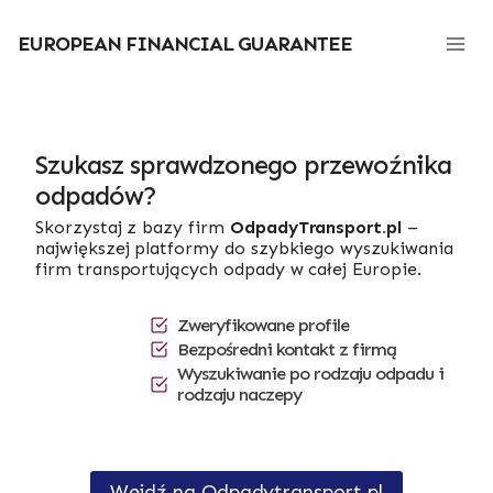
Przejdź
do
EUROPEAN FINANCIAL GUARANTEE
treści
Szukasz sprawdzonego przewoźnika
odpadów?
Skorzystaj z bazy firm
OdpadyTransport.pl
–
największej platformy do szybkiego wyszukiwania
firm transportujących odpady w całej Europie.
Zweryfikowane profile
Bezpośredni kontakt z firmą
Wyszukiwanie po rodzaju odpadu i
rodzaju naczepy
Wejdź na Odpadytransport.pl