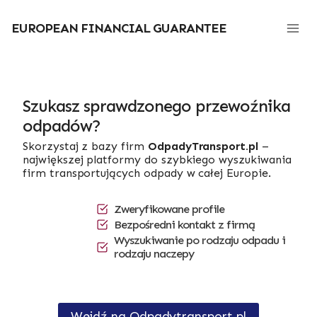
Przejdź
do
EUROPEAN FINANCIAL GUARANTEE
treści
Szukasz sprawdzonego przewoźnika
odpadów?
Skorzystaj z bazy firm
OdpadyTransport.pl
–
największej platformy do szybkiego wyszukiwania
firm transportujących odpady w całej Europie.
Zweryfikowane profile
Bezpośredni kontakt z firmą
Wyszukiwanie po rodzaju odpadu i
rodzaju naczepy
Wejdź na Odpadytransport.pl