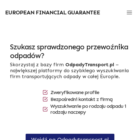
Przejdź
do
EUROPEAN FINANCIAL GUARANTEE
treści
Szukasz sprawdzonego przewoźnika
odpadów?
Skorzystaj z bazy firm
OdpadyTransport.pl
–
największej platformy do szybkiego wyszukiwania
firm transportujących odpady w całej Europie.
Zweryfikowane profile
Bezpośredni kontakt z firmą
Wyszukiwanie po rodzaju odpadu i
rodzaju naczepy
Wejdź na Odpadytransport.pl