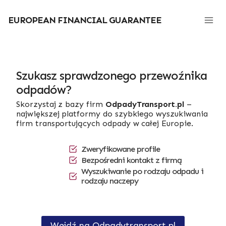
Przejdź
do
EUROPEAN FINANCIAL GUARANTEE
treści
Szukasz sprawdzonego przewoźnika
odpadów?
Skorzystaj z bazy firm
OdpadyTransport.pl
–
największej platformy do szybkiego wyszukiwania
firm transportujących odpady w całej Europie.
Zweryfikowane profile
Bezpośredni kontakt z firmą
Wyszukiwanie po rodzaju odpadu i
rodzaju naczepy
Wejdź na Odpadytransport.pl