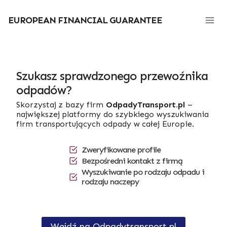
Przejdź
do
EUROPEAN FINANCIAL GUARANTEE
treści
Szukasz sprawdzonego przewoźnika
odpadów?
Skorzystaj z bazy firm
OdpadyTransport.pl
–
największej platformy do szybkiego wyszukiwania
firm transportujących odpady w całej Europie.
Zweryfikowane profile
Bezpośredni kontakt z firmą
Wyszukiwanie po rodzaju odpadu i
rodzaju naczepy
Wejdź na Odpadytransport.pl