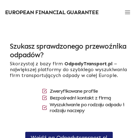
Przejdź
do
EUROPEAN FINANCIAL GUARANTEE
treści
Szukasz sprawdzonego przewoźnika
odpadów?
Skorzystaj z bazy firm
OdpadyTransport.pl
–
największej platformy do szybkiego wyszukiwania
firm transportujących odpady w całej Europie.
Zweryfikowane profile
Bezpośredni kontakt z firmą
Wyszukiwanie po rodzaju odpadu i
rodzaju naczepy
Wejdź na Odpadytransport.pl