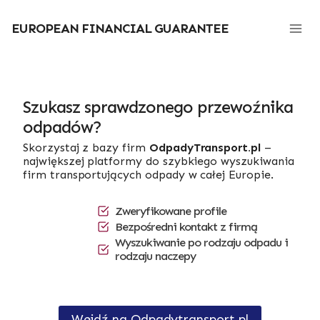
Przejdź
do
EUROPEAN FINANCIAL GUARANTEE
treści
Szukasz sprawdzonego przewoźnika
odpadów?
Skorzystaj z bazy firm
OdpadyTransport.pl
–
największej platformy do szybkiego wyszukiwania
firm transportujących odpady w całej Europie.
Zweryfikowane profile
Bezpośredni kontakt z firmą
Wyszukiwanie po rodzaju odpadu i
rodzaju naczepy
Wejdź na Odpadytransport.pl