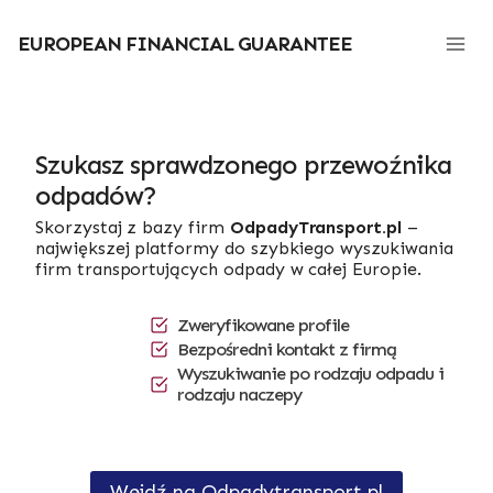
Przejdź
do
EUROPEAN FINANCIAL GUARANTEE
treści
Szukasz sprawdzonego przewoźnika
odpadów?
Skorzystaj z bazy firm
OdpadyTransport.pl
–
największej platformy do szybkiego wyszukiwania
firm transportujących odpady w całej Europie.
Zweryfikowane profile
Bezpośredni kontakt z firmą
Wyszukiwanie po rodzaju odpadu i
rodzaju naczepy
Wejdź na Odpadytransport.pl