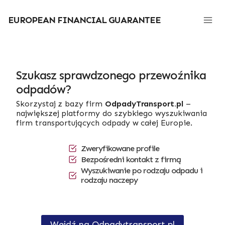
Przejdź
do
EUROPEAN FINANCIAL GUARANTEE
treści
Szukasz sprawdzonego przewoźnika
odpadów?
Skorzystaj z bazy firm
OdpadyTransport.pl
–
największej platformy do szybkiego wyszukiwania
firm transportujących odpady w całej Europie.
Zweryfikowane profile
Bezpośredni kontakt z firmą
Wyszukiwanie po rodzaju odpadu i
rodzaju naczepy
Wejdź na Odpadytransport.pl