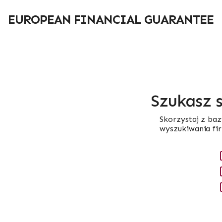
Przejdź
do
EUROPEAN FINANCIAL GUARANTEE
treści
Szukasz 
Skorzystaj z baz
wyszukiwania fi