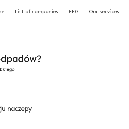
me
List of companies
EFG
Our services
 odpadów?
ybkiego
ju naczepy