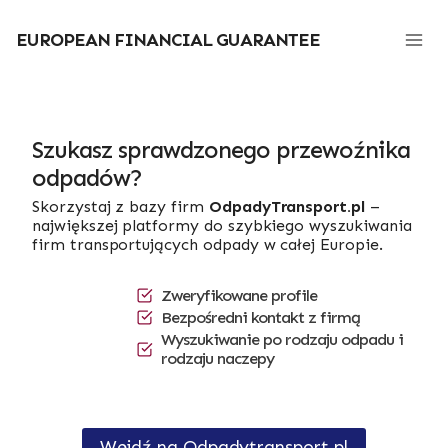
Przejdź
do
EUROPEAN FINANCIAL GUARANTEE
treści
Szukasz sprawdzonego przewoźnika
odpadów?
Skorzystaj z bazy firm
OdpadyTransport.pl
–
największej platformy do szybkiego wyszukiwania
firm transportujących odpady w całej Europie.
Zweryfikowane profile
Bezpośredni kontakt z firmą
Wyszukiwanie po rodzaju odpadu i
rodzaju naczepy
Wejdź na Odpadytransport.pl