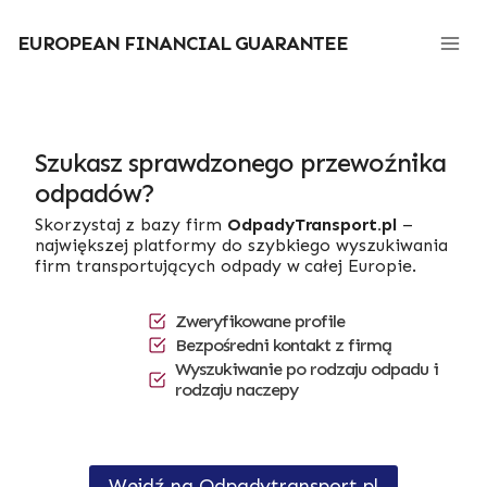
Przejdź
do
EUROPEAN FINANCIAL GUARANTEE
treści
Szukasz sprawdzonego przewoźnika
odpadów?
Skorzystaj z bazy firm
OdpadyTransport.pl
–
największej platformy do szybkiego wyszukiwania
firm transportujących odpady w całej Europie.
Zweryfikowane profile
Bezpośredni kontakt z firmą
Wyszukiwanie po rodzaju odpadu i
rodzaju naczepy
Wejdź na Odpadytransport.pl