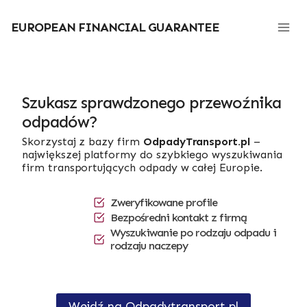
Przejdź
do
EUROPEAN FINANCIAL GUARANTEE
treści
Szukasz sprawdzonego przewoźnika
odpadów?
Skorzystaj z bazy firm
OdpadyTransport.pl
–
największej platformy do szybkiego wyszukiwania
firm transportujących odpady w całej Europie.
Zweryfikowane profile
Bezpośredni kontakt z firmą
Wyszukiwanie po rodzaju odpadu i
rodzaju naczepy
Wejdź na Odpadytransport.pl