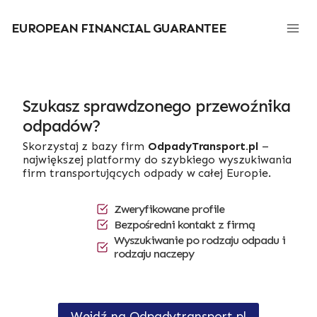
Przejdź
do
EUROPEAN FINANCIAL GUARANTEE
treści
Szukasz sprawdzonego przewoźnika
odpadów?
Skorzystaj z bazy firm
OdpadyTransport.pl
–
największej platformy do szybkiego wyszukiwania
firm transportujących odpady w całej Europie.
Zweryfikowane profile
Bezpośredni kontakt z firmą
Wyszukiwanie po rodzaju odpadu i
rodzaju naczepy
Wejdź na Odpadytransport.pl