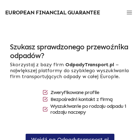
Przejdź
do
EUROPEAN FINANCIAL GUARANTEE
treści
Szukasz sprawdzonego przewoźnika
odpadów?
Skorzystaj z bazy firm
OdpadyTransport.pl
–
największej platformy do szybkiego wyszukiwania
firm transportujących odpady w całej Europie.
Zweryfikowane profile
Bezpośredni kontakt z firmą
Wyszukiwanie po rodzaju odpadu i
rodzaju naczepy
Wejdź na Odpadytransport.pl