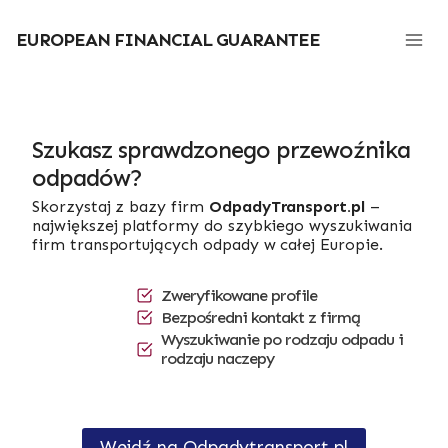
Przejdź
do
EUROPEAN FINANCIAL GUARANTEE
treści
Szukasz sprawdzonego przewoźnika
odpadów?
Skorzystaj z bazy firm
OdpadyTransport.pl
–
największej platformy do szybkiego wyszukiwania
firm transportujących odpady w całej Europie.
Zweryfikowane profile
Bezpośredni kontakt z firmą
Wyszukiwanie po rodzaju odpadu i
rodzaju naczepy
Wejdź na Odpadytransport.pl