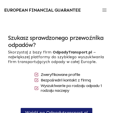
Przejdź
do
EUROPEAN FINANCIAL GUARANTEE
treści
Szukasz sprawdzonego przewoźnika
odpadów?
Skorzystaj z bazy firm
OdpadyTransport.pl
–
największej platformy do szybkiego wyszukiwania
firm transportujących odpady w całej Europie.
Zweryfikowane profile
Bezpośredni kontakt z firmą
Wyszukiwanie po rodzaju odpadu i
rodzaju naczepy
Wejdź na Odpadytransport.pl