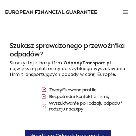
Przejdź
do
EUROPEAN FINANCIAL GUARANTEE
treści
Szukasz sprawdzonego przewoźnika
odpadów?
Skorzystaj z bazy firm
OdpadyTransport.pl
–
największej platformy do szybkiego wyszukiwania
firm transportujących odpady w całej Europie.
Zweryfikowane profile
Bezpośredni kontakt z firmą
Wyszukiwanie po rodzaju odpadu i
rodzaju naczepy
Wejdź na Odpadytransport.pl