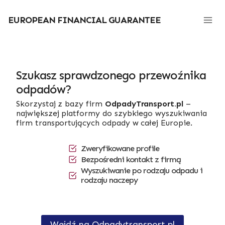
Przejdź
do
EUROPEAN FINANCIAL GUARANTEE
treści
Szukasz sprawdzonego przewoźnika
odpadów?
Skorzystaj z bazy firm
OdpadyTransport.pl
–
największej platformy do szybkiego wyszukiwania
firm transportujących odpady w całej Europie.
Zweryfikowane profile
Bezpośredni kontakt z firmą
Wyszukiwanie po rodzaju odpadu i
rodzaju naczepy
Wejdź na Odpadytransport.pl