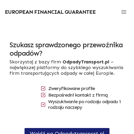
Przejdź
do
EUROPEAN FINANCIAL GUARANTEE
treści
Szukasz sprawdzonego przewoźnika
odpadów?
Skorzystaj z bazy firm
OdpadyTransport.pl
–
największej platformy do szybkiego wyszukiwania
firm transportujących odpady w całej Europie.
Zweryfikowane profile
Bezpośredni kontakt z firmą
Wyszukiwanie po rodzaju odpadu i
rodzaju naczepy
Wejdź na Odpadytransport.pl