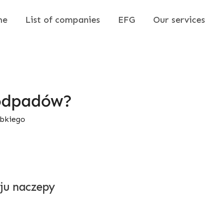
me
List of companies
EFG
Our services
 odpadów?
ybkiego
ju naczepy