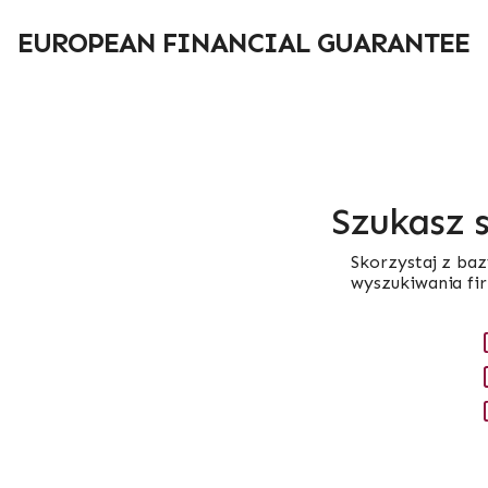
Przejdź
do
EUROPEAN FINANCIAL GUARANTEE
treści
Szukasz 
Skorzystaj z baz
wyszukiwania fi