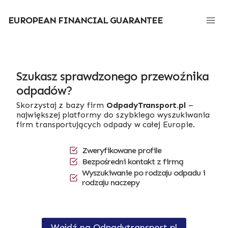
Przejdź
do
EUROPEAN FINANCIAL GUARANTEE
treści
Szukasz sprawdzonego przewoźnika
odpadów?
Skorzystaj z bazy firm
OdpadyTransport.pl
–
największej platformy do szybkiego wyszukiwania
firm transportujących odpady w całej Europie.
Zweryfikowane profile
Bezpośredni kontakt z firmą
Wyszukiwanie po rodzaju odpadu i
rodzaju naczepy
Wejdź na Odpadytransport.pl