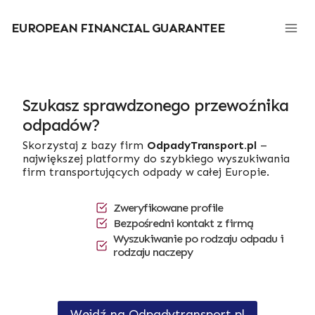
Przejdź
do
EUROPEAN FINANCIAL GUARANTEE
treści
Szukasz sprawdzonego przewoźnika
odpadów?
Skorzystaj z bazy firm
OdpadyTransport.pl
–
największej platformy do szybkiego wyszukiwania
firm transportujących odpady w całej Europie.
Zweryfikowane profile
Bezpośredni kontakt z firmą
Wyszukiwanie po rodzaju odpadu i
rodzaju naczepy
Wejdź na Odpadytransport.pl