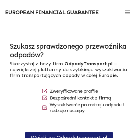
Przejdź
do
EUROPEAN FINANCIAL GUARANTEE
treści
Szukasz sprawdzonego przewoźnika
odpadów?
Skorzystaj z bazy firm
OdpadyTransport.pl
–
największej platformy do szybkiego wyszukiwania
firm transportujących odpady w całej Europie.
Zweryfikowane profile
Bezpośredni kontakt z firmą
Wyszukiwanie po rodzaju odpadu i
rodzaju naczepy
Wejdź na Odpadytransport.pl