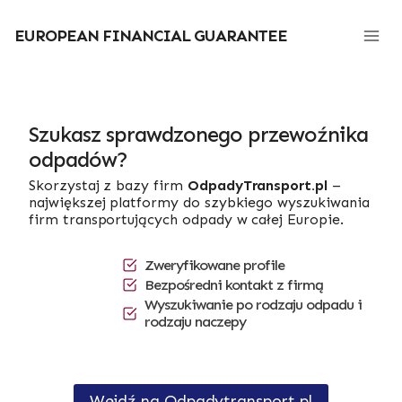
Przejdź
do
EUROPEAN FINANCIAL GUARANTEE
treści
Szukasz sprawdzonego przewoźnika
odpadów?
Skorzystaj z bazy firm
OdpadyTransport.pl
–
największej platformy do szybkiego wyszukiwania
firm transportujących odpady w całej Europie.
Zweryfikowane profile
Bezpośredni kontakt z firmą
Wyszukiwanie po rodzaju odpadu i
rodzaju naczepy
Wejdź na Odpadytransport.pl