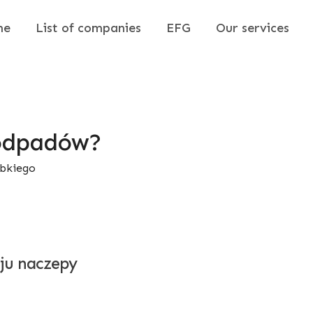
me
List of companies
EFG
Our services
 odpadów?
ybkiego
ju naczepy