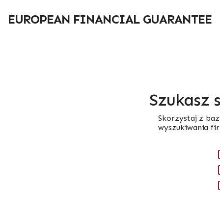
Przejdź
do
EUROPEAN FINANCIAL GUARANTEE
treści
Szukasz 
Skorzystaj z baz
wyszukiwania fi