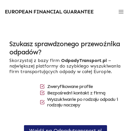
Przejdź
do
EUROPEAN FINANCIAL GUARANTEE
treści
Szukasz sprawdzonego przewoźnika
odpadów?
Skorzystaj z bazy firm
OdpadyTransport.pl
–
największej platformy do szybkiego wyszukiwania
firm transportujących odpady w całej Europie.
Zweryfikowane profile
Bezpośredni kontakt z firmą
Wyszukiwanie po rodzaju odpadu i
rodzaju naczepy
Wejdź na Odpadytransport.pl