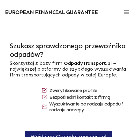
Przejdź
do
EUROPEAN FINANCIAL GUARANTEE
treści
Szukasz sprawdzonego przewoźnika
odpadów?
Skorzystaj z bazy firm
OdpadyTransport.pl
–
największej platformy do szybkiego wyszukiwania
firm transportujących odpady w całej Europie.
Zweryfikowane profile
Bezpośredni kontakt z firmą
Wyszukiwanie po rodzaju odpadu i
rodzaju naczepy
Wejdź na Odpadytransport.pl