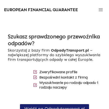
Przejdź
do
EUROPEAN FINANCIAL GUARANTEE
treści
Szukasz sprawdzonego przewoźnika
odpadów?
Skorzystaj z bazy firm
OdpadyTransport.pl
–
największej platformy do szybkiego wyszukiwania
firm transportujących odpady w całej Europie.
Zweryfikowane profile
Bezpośredni kontakt z firmą
Wyszukiwanie po rodzaju odpadu i
rodzaju naczepy
Wejdź na Odpadytransport.pl