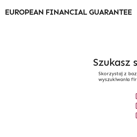
Przejdź
do
EUROPEAN FINANCIAL GUARANTEE
treści
Szukasz 
Skorzystaj z baz
wyszukiwania fi