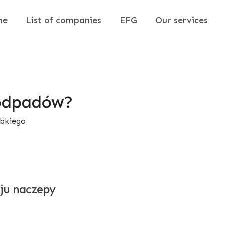
me
List of companies
EFG
Our services
 odpadów?
ybkiego
ju naczepy