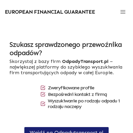
Przejdź
do
EUROPEAN FINANCIAL GUARANTEE
treści
Szukasz sprawdzonego przewoźnika
odpadów?
Skorzystaj z bazy firm
OdpadyTransport.pl
–
największej platformy do szybkiego wyszukiwania
firm transportujących odpady w całej Europie.
Zweryfikowane profile
Bezpośredni kontakt z firmą
Wyszukiwanie po rodzaju odpadu i
rodzaju naczepy
Wejdź na Odpadytransport.pl