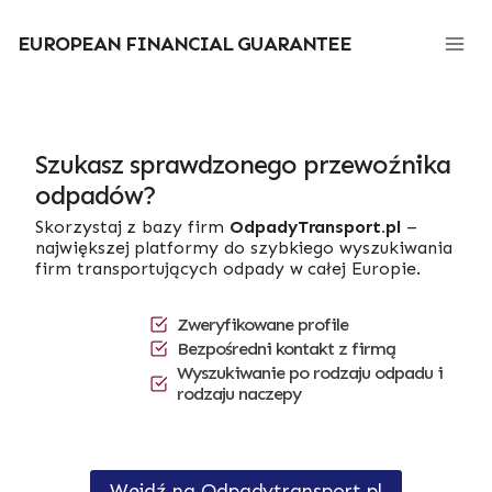
Przejdź
do
EUROPEAN FINANCIAL GUARANTEE
treści
Szukasz sprawdzonego przewoźnika
odpadów?
Skorzystaj z bazy firm
OdpadyTransport.pl
–
największej platformy do szybkiego wyszukiwania
firm transportujących odpady w całej Europie.
Zweryfikowane profile
Bezpośredni kontakt z firmą
Wyszukiwanie po rodzaju odpadu i
rodzaju naczepy
Wejdź na Odpadytransport.pl