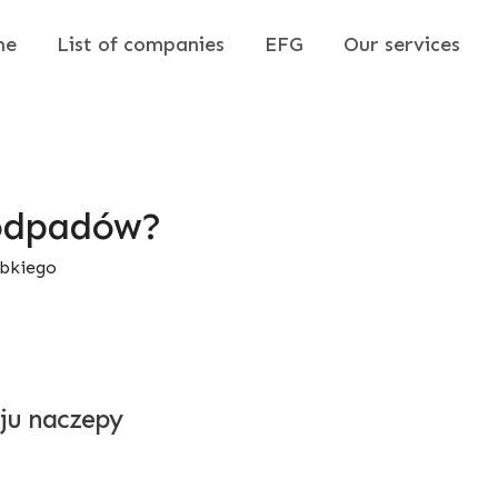
me
List of companies
EFG
Our services
 odpadów?
ybkiego
ju naczepy