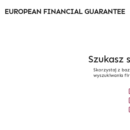
Przejdź
do
EUROPEAN FINANCIAL GUARANTEE
treści
Szukasz 
Skorzystaj z baz
wyszukiwania fi