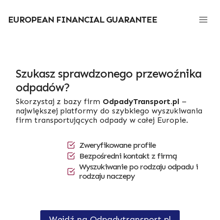
Przejdź
do
EUROPEAN FINANCIAL GUARANTEE
treści
Szukasz sprawdzonego przewoźnika
odpadów?
Skorzystaj z bazy firm
OdpadyTransport.pl
–
największej platformy do szybkiego wyszukiwania
firm transportujących odpady w całej Europie.
Zweryfikowane profile
Bezpośredni kontakt z firmą
Wyszukiwanie po rodzaju odpadu i
rodzaju naczepy
Wejdź na Odpadytransport.pl