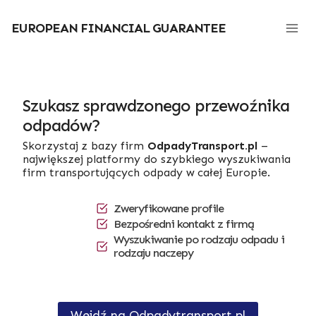
Przejdź
do
EUROPEAN FINANCIAL GUARANTEE
treści
Szukasz sprawdzonego przewoźnika
odpadów?
Skorzystaj z bazy firm
OdpadyTransport.pl
–
największej platformy do szybkiego wyszukiwania
firm transportujących odpady w całej Europie.
Zweryfikowane profile
Bezpośredni kontakt z firmą
Wyszukiwanie po rodzaju odpadu i
rodzaju naczepy
Wejdź na Odpadytransport.pl