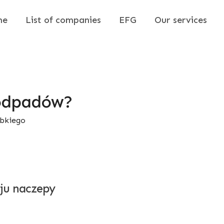
me
List of companies
EFG
Our services
 odpadów?
ybkiego
ju naczepy