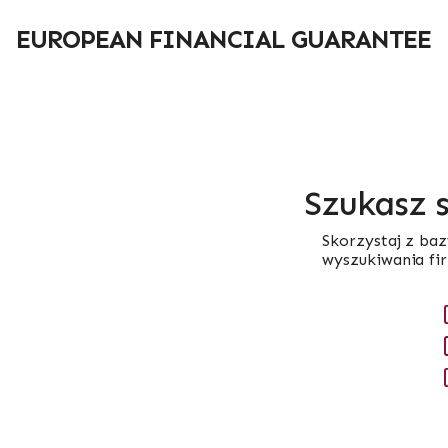
Przejdź
do
EUROPEAN FINANCIAL GUARANTEE
treści
Szukasz 
Skorzystaj z baz
wyszukiwania fi