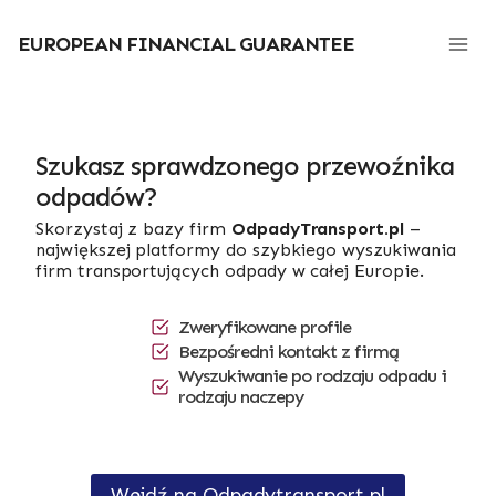
Przejdź
do
EUROPEAN FINANCIAL GUARANTEE
treści
Szukasz sprawdzonego przewoźnika
odpadów?
Skorzystaj z bazy firm
OdpadyTransport.pl
–
największej platformy do szybkiego wyszukiwania
firm transportujących odpady w całej Europie.
Zweryfikowane profile
Bezpośredni kontakt z firmą
Wyszukiwanie po rodzaju odpadu i
rodzaju naczepy
Wejdź na Odpadytransport.pl