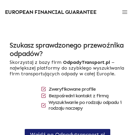
Przejdź
do
EUROPEAN FINANCIAL GUARANTEE
treści
Szukasz sprawdzonego przewoźnika
odpadów?
Skorzystaj z bazy firm
OdpadyTransport.pl
–
największej platformy do szybkiego wyszukiwania
firm transportujących odpady w całej Europie.
Zweryfikowane profile
Bezpośredni kontakt z firmą
Wyszukiwanie po rodzaju odpadu i
rodzaju naczepy
Wejdź na Odpadytransport.pl