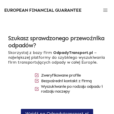
Przejdź
do
EUROPEAN FINANCIAL GUARANTEE
treści
Szukasz sprawdzonego przewoźnika
odpadów?
Skorzystaj z bazy firm
OdpadyTransport.pl
–
największej platformy do szybkiego wyszukiwania
firm transportujących odpady w całej Europie.
Zweryfikowane profile
Bezpośredni kontakt z firmą
Wyszukiwanie po rodzaju odpadu i
rodzaju naczepy
Wejdź na Odpadytransport.pl