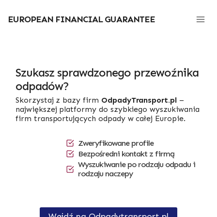
Przejdź
do
EUROPEAN FINANCIAL GUARANTEE
treści
Szukasz sprawdzonego przewoźnika
odpadów?
Skorzystaj z bazy firm
OdpadyTransport.pl
–
największej platformy do szybkiego wyszukiwania
firm transportujących odpady w całej Europie.
Zweryfikowane profile
Bezpośredni kontakt z firmą
Wyszukiwanie po rodzaju odpadu i
rodzaju naczepy
Wejdź na Odpadytransport.pl